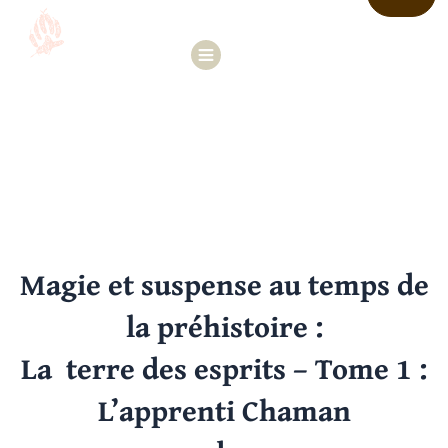
Aller
au
Menu
contenu
Dix romans se déroulant au temps de
la préhistoire
Magie et suspense au temps de
la préhistoire :
La terre des esprits – Tome 1 :
L’apprenti Chaman